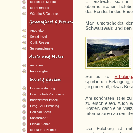
Er erstreckt sich in 
Modehaus Mandel
oberrheinischen Tiefeb
Markenmode
des Bundeslandes Bade
Wäsche & Dessous
Man unterscheidet d
Schwarzwald und den
Apotheke
Schlaf Insel
Optik Rosset
Seniorendienste
Autohaus
Fahrzeugbau
Sei es zur
Erholung
sportlichen Betätigung,
jung oder alt, etwas Bes
Innenausstattung
Haustechnik Zschumme
Am schönsten ist er zu 
Badezimmer Imberi
zu erschließen. Auch W
Feng-Shui-Beratung
Kosten, denn eine Viel
Holzbau Späth
Informationen zu den B
Sanitärmarkt
Einbauküchen
Der Feldberg ist mi
Münstertal-Küchen