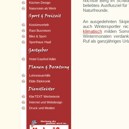
höchste Berg im Schwar
Küchen Design
beliebtes Ausflusziel fü
Naturstein ab Werk
Naturfreunde.
An ausgedehnten Skip
Kostümverleih
auch Wintersportler n
klimatisch
milden Somme
Rast Busreisen
Wintermonaten verdank
Bike & Sport
Ruf als ganzjähriges Url
Sporthaus Haaf
Hotel Gasthof Adler
Lohnsteuerhilfe
Eldis Elektronik
KlarTEXT Werbetexte
Internet und Webdesign
Druck und Medien