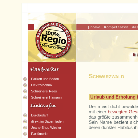
|
home
|
Kompetenzen
|
da
Schwarzwald
Parkett und Boden
Elektrotechnik
Schreinerei Rees
Urlaub und Erholung 
Schreinerei Hamann
Der meist dicht bewald
mit einer
bewegten Gesc
Bürobedarf
das größte zusammenhän
Sein Name bezieht sich
direkt im Bauernladen
deren dunkler Habitus ih
Jeans-Shop Wiesler
Parfümerie