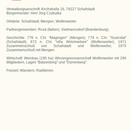
Verwaltungsanschrift: Kirchstraße 16, 79227 Schallstadt
Bürgermeister: Herr Jörg Czybulka
Ortsteile: Schallstadt, Mengen, Wolfenweiler.
Partnergemeinden: Rosá (Italien), Vietmannsdorf (Brandenburg).
Geschichte: 776 n. Chr. "Magingen" (Mengen), 779 n. Chr. "Scalcstat"
(Schallstadt), 873 n. Chr. "villa Wolvinwilare" (Wolfenweiler), 1971
Zusammenschluß von Schallstadt und Wolfenweiler, 1975
Zusammenschluß mit Mengen.
Wirtschaft: Weinbau (190 ha): Winzergenossenschaft Wolfenweiler mit 290
Mitgliedern, Lagen "Batzenberg" und "Dürrenberg".
Freizeit: Wandern, Radfahren.