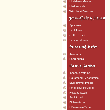
Modehaus Mandel
Markenmode
Wäsche & Dessous
Apotheke
Schlaf Insel
Optik Rosset
Seniorendienste
Autohaus
Fahrzeugbau
Innenausstattung
Haustechnik Zschumme
Badezimmer Imberi
Feng-Shui-Beratung
Holzbau Späth
Sanitärmarkt
Einbauküchen
Münstertal-Küchen