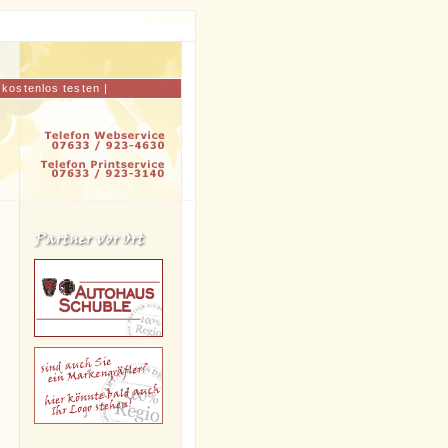
Schallstadt
er, gewerbe, einkaufen, dienstleistung und handwerk
|
kostenlos testen
|