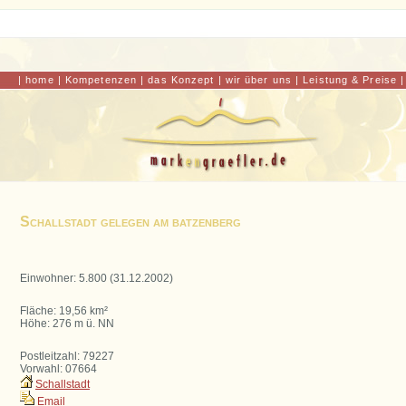
gastgeb
|
home
|
Kompetenzen
|
das Konzept
|
wir über uns
|
Leistung & Preise
Schallstadt gelegen am batzenberg
Einwohner: 5.800 (31.12.2002)
Fläche: 19,56 km²
Höhe: 276 m ü. NN
Postleitzahl: 79227
Vorwahl: 07664
Schallstadt
Email