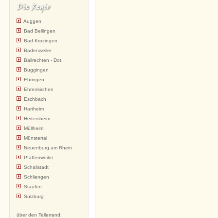
Auggen
Bad Bellingen
Bad Krozingen
Badenweiler
Ballrechten - Dot.
Buggingen
Ebringen
Ehrenkirchen
Eschbach
Hartheim
Heitersheim
Müllheim
Münstertal
Neuenburg am Rhein
Pfaffenweiler
Schallstadt
Schliengen
Staufen
Sulzburg
über den Tellerrand: