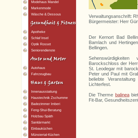
Modehaus Mandel
Markenmode
Wäsche & Dessous
Verwaltungsanschrift: R
Bürgermeister: Herr Gün
Apotheke
Der Kernort Bad Bellin
Schlaf Insel
Bamlach und Hertingen
Optik Rosset
Bellingen.
Seniorendienste
Sehenswürdigkeite
Barockschloss der Herre
St. Leodegar mit barock
Autohaus
Peter und Paul mit Gra
Fahrzeugbau
beliebte Veranstaltung
Lichterfest.
Innenausstattung
Die Therme
balinea
biet
Haustechnik Zschumme
Fit-Bar, Gesundheitszen
Badezimmer Imberi
Feng-Shui-Beratung
Holzbau Späth
Sanitärmarkt
Einbauküchen
Münstertal-Küchen