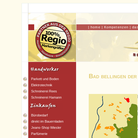
|
home
|
Kompetenzen
|
da
Bad bellingen der
Parkett und Boden
Elektrotechnik
Schreinerei Rees
Schreinerei Hamann
Bürobedarf
direkt im Bauernladen
Jeans-Shop Wiesler
Parfümerie