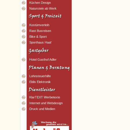
Küchen Design
Naturstein ab Werk
Kostümverleih
Rast Busreisen
Bike & Sport
Sporthaus Haaf
Hotel Gasthof Adler
Lohnsteuerhilfe
Eldis Elektronik
KlarTEXT Werbetexte
Internet und Webdesign
Druck und Medien