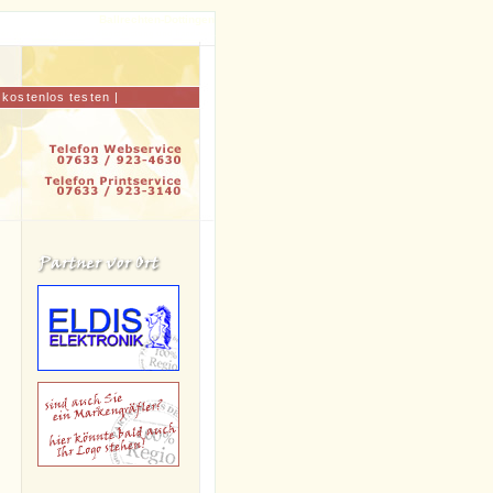
Ballrechten-Dottingen
er, gewerbe, einkaufen, dienstleistung und handwerk
|
kostenlos testen
|