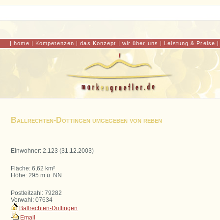
gastgeb
|
home
|
Kompetenzen
|
das Konzept
|
wir über uns
|
Leistung & Preise
Ballrechten-Dottingen umgegeben von reben
Einwohner: 2.123 (31.12.2003)
Fläche: 6,62 km²
Höhe: 295 m ü. NN
Postleitzahl: 79282
Vorwahl: 07634
Ballrechten-Dottingen
Email