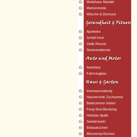
Modehaus Mandel
Markenmode
Wäsche & Dessous
Apotheke
Schlaf Insel
Optik Rosset
Seniorendienste
Autohaus
Fahrzeugbau
Innenausstattung
Haustechnik Zschumme
Badezimmer Imberi
Feng-Shui-Beratung
Holzbau Späth
Sanitärmarkt
Einbauküchen
Münstertal-Küchen