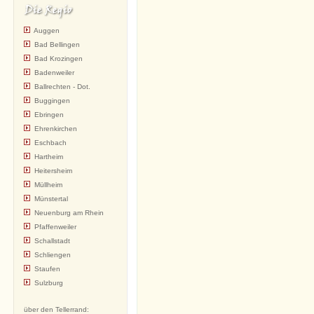
Auggen
Bad Bellingen
Bad Krozingen
Badenweiler
Ballrechten - Dot.
Buggingen
Ebringen
Ehrenkirchen
Eschbach
Hartheim
Heitersheim
Müllheim
Münstertal
Neuenburg am Rhein
Pfaffenweiler
Schallstadt
Schliengen
Staufen
Sulzburg
über den Tellerrand: