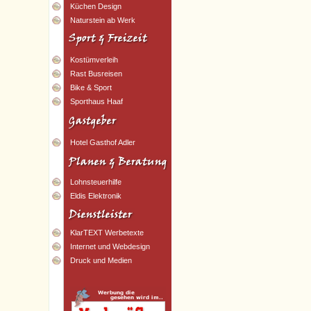
Küchen Design
Naturstein ab Werk
Kostümverleih
Rast Busreisen
Bike & Sport
Sporthaus Haaf
Hotel Gasthof Adler
Lohnsteuerhilfe
Eldis Elektronik
KlarTEXT Werbetexte
Internet und Webdesign
Druck und Medien