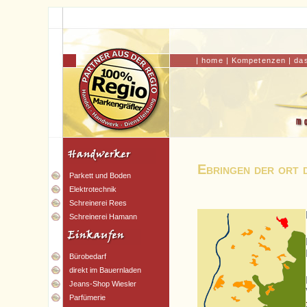
|
home
|
Kompetenzen
|
da
Ebringen der ort 
Parkett und Boden
Elektrotechnik
Schreinerei Rees
Schreinerei Hamann
Bürobedarf
direkt im Bauernladen
Jeans-Shop Wiesler
Parfümerie