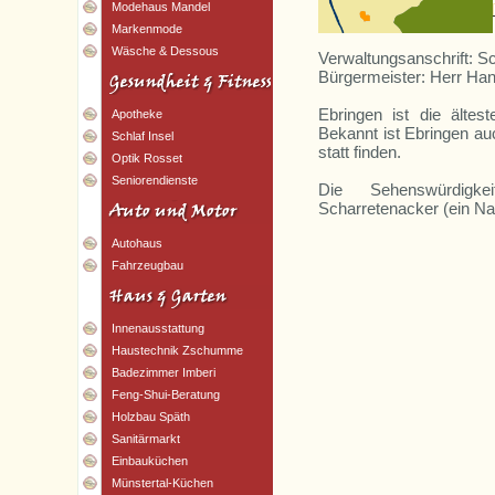
Modehaus Mandel
Markenmode
Wäsche & Dessous
Verwaltungsanschrift: S
Bürgermeister: Herr Ha
Ebringen ist die ältes
Apotheke
Bekannt ist Ebringen au
Schlaf Insel
statt finden.
Optik Rosset
Seniorendienste
Die Sehenswürdigk
Scharretenacker (ein N
Autohaus
Fahrzeugbau
Innenausstattung
Haustechnik Zschumme
Badezimmer Imberi
Feng-Shui-Beratung
Holzbau Späth
Sanitärmarkt
Einbauküchen
Münstertal-Küchen