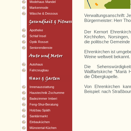
Modehaus Mandel
Markenmode
Wäsche & Dessous
Verwaltungsanschrift: Je
Bürgermeister: Herr Th
Apotheke
Der Kernort Ehrenkirch
Kirchhofen, Norsingen,
Schlaf Insel
die politische Gemeinde
Optik Rosset
Seniorendienste
Ehrenkirchen ist umgebe
Weine weltweit bekannt.
Autohaus
Die Sehenswürdigke
Fahrzeugbau
Wallfartskirche "Mariä
die Ölbergkapelle.
Von Ehrenkirchen ka
Innenausstattung
Beispiel: nach Straßbour
Haustechnik Zschumme
Badezimmer Imberi
Feng-Shui-Beratung
Holzbau Späth
Sanitärmarkt
Einbauküchen
Münstertal-Küchen