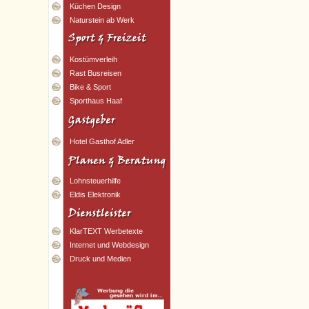
Küchen Design
Naturstein ab Werk
Kostümverleih
Rast Busreisen
Bike & Sport
Sporthaus Haaf
Hotel Gasthof Adler
Lohnsteuerhilfe
Eldis Elektronik
KlarTEXT Werbetexte
Internet und Webdesign
Druck und Medien