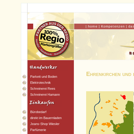
|
home
|
Kompetenzen
|
da
Ehrenkirchen und 
Parkett und Boden
Elektrotechnik
Schreinerei Rees
Schreinerei Hamann
Bürobedarf
direkt im Bauernladen
Jeans-Shop Wiesler
Parfümerie