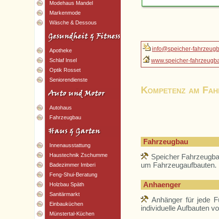
Modehaus Mandel
Markenmode
Wäsche & Dessous
info@speicher-fahrzeug
Apotheke
www.speicher-fahrzeugb
Schlaf Insel
Optik Rosset
Seniorendienste
Kompetenz am Fah
Autohaus
Fahrzeugbau
Fahrzeugbau
Innenausstattung
Haustechnik Zschumme
Speicher Fahrzeugbau 
um Fahrzeugaufbauten.
Badezimmer Imberi
Feng-Shui-Beratung
Anhaenger
Holzbau Späth
Sanitärmarkt
Anhänger für jede Fu
Einbauküchen
individuelle Aufbauten v
Münstertal-Küchen