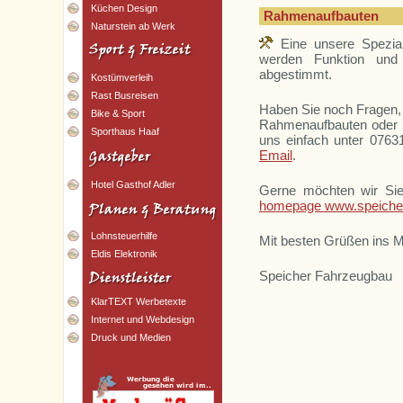
Küchen Design
Rahmenaufbauten
Naturstein ab Werk
Eine unsere Spezial
werden Funktion und
abgestimmt.
Kostümverleih
Rast Busreisen
Haben Sie noch Fragen, 
Bike & Sport
Rahmenaufbauten oder 
Sporthaus Haaf
uns einfach unter 0763
Email
.
Hotel Gasthof Adler
Gerne möchten wir Si
homepage www.speicher
Lohnsteuerhilfe
Mit besten Grüßen ins M
Eldis Elektronik
Speicher Fahrzeugbau
KlarTEXT Werbetexte
Internet und Webdesign
Druck und Medien