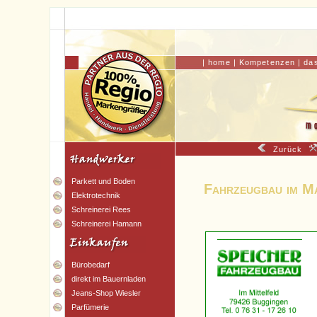
|
home
|
Kompetenzen
|
da
Zurück
Parkett und Boden
Fahrzeugbau im M
Elektrotechnik
Schreinerei Rees
Schreinerei Hamann
Bürobedarf
direkt im Bauernladen
Jeans-Shop Wiesler
Parfümerie