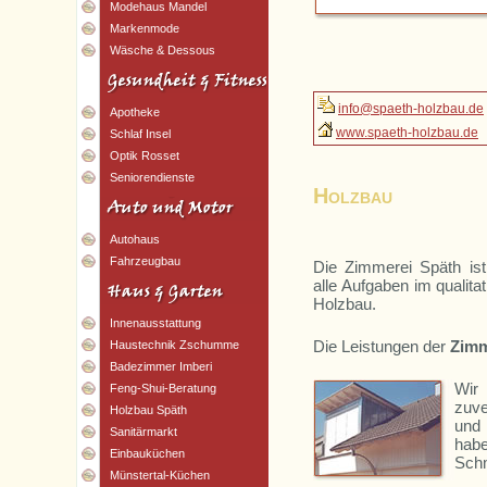
Modehaus Mandel
Markenmode
Wäsche & Dessous
info@spaeth-holzbau.de
Apotheke
www.spaeth-holzbau.de
Schlaf Insel
Optik Rosset
Seniorendienste
Holzbau
Autohaus
Fahrzeugbau
Die Zimmerei Späth ist 
alle Aufgaben im qualita
Holzbau.
Innenausstattung
Die Leistungen der
Zimm
Haustechnik Zschumme
Badezimmer Imberi
Wi
Feng-Shui-Beratung
zuve
Holzbau Späth
und
Sanitärmarkt
hab
Einbauküchen
Schm
Münstertal-Küchen