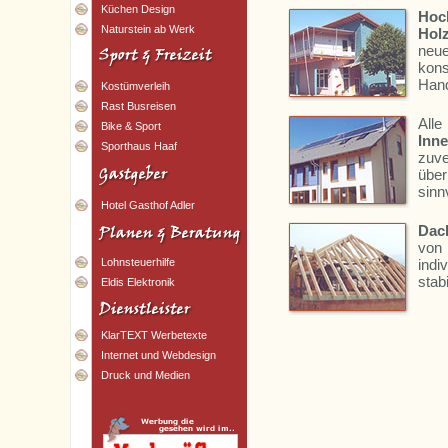
Küchen Design
Hoc
Naturstein ab Werk
Hol
neu
kon
Han
Kostümverleih
Rast Busreisen
All
Bike & Sport
Inn
Sporthaus Haaf
zuve
über
sinn
Hotel Gasthof Adler
Dac
von
Lohnsteuerhilfe
ind
stab
Eldis Elektronik
KlarTEXT Werbetexte
Internet und Webdesign
Druck und Medien