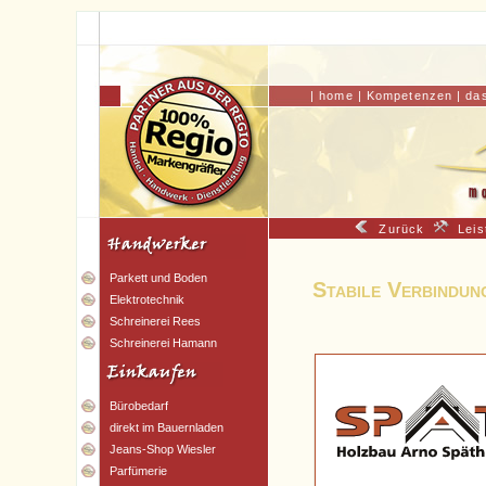
|
home
|
Kompetenzen
|
da
Zurück
Leis
Parkett und Boden
Stabile Verbindun
Elektrotechnik
Schreinerei Rees
Schreinerei Hamann
Bürobedarf
direkt im Bauernladen
Jeans-Shop Wiesler
Parfümerie