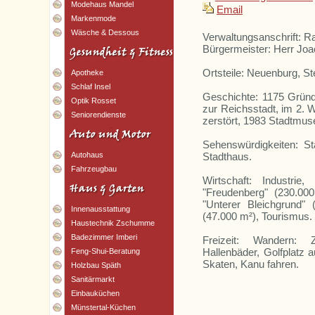
Modehaus Mandel
Email
Markenmode
Wäsche & Dessous
Verwaltungsanschrift: R
Bürgermeister: Herr Jo
Ortsteile: Neuenburg, St
Apotheke
Schlaf Insel
Geschichte: 1175 Grün
Optik Rosset
zur Reichsstadt, im 2. 
Seniorendienste
zerstört, 1983 Stadtmu
Sehenswürdigkeiten: S
Stadthaus.
Autohaus
Fahrzeugbau
Wirtschaft: Industrie
"Freudenberg" (230.000
"Unterer Bleichgrund" 
Innenausstattung
(47.000 m²), Tourismus.
Haustechnik Zschumme
Badezimmer Imberi
Freizeit: Wandern: 
Hallenbäder, Golfplatz a
Feng-Shui-Beratung
Skaten, Kanu fahren.
Holzbau Späth
Sanitärmarkt
Einbauküchen
Münstertal-Küchen