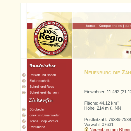
|
home
|
Kompetenzen
|
da
Neuenburg die Zäh
Parkett und Boden
Elektrotechnik
Schreinerei Rees
Einwohner: 11.492 (31.1
Schreinerei Hamann
Fläche: 44,12 km²
Höhe: 214 m ü. NN
Bürobedarf
direkt im Bauernladen
Postleitzahl: 79389-793
Jeans-Shop Wiesler
Vorwahl: 07631
Parfümerie
Neuenburg am Rhein