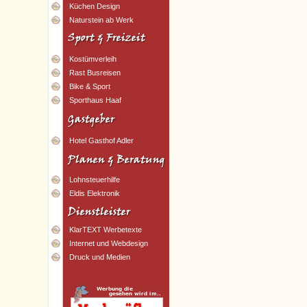
Küchen Design
Naturstein ab Werk
Kostümverleih
Rast Busreisen
Bike & Sport
Sporthaus Haaf
Hotel Gasthof Adler
Lohnsteuerhilfe
Eldis Elektronik
KlarTEXT Werbetexte
Internet und Webdesign
Druck und Medien